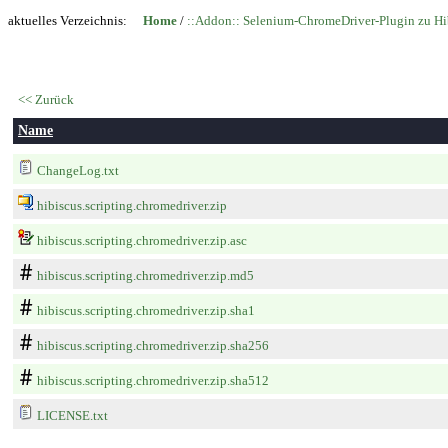
aktuelles Verzeichnis:
Home
/
::Addon:: Selenium-ChromeDriver-Plugin zu Hib
<< Zurück
Name
ChangeLog.txt
hibiscus.scripting.chromedriver.zip
hibiscus.scripting.chromedriver.zip.asc
hibiscus.scripting.chromedriver.zip.md5
hibiscus.scripting.chromedriver.zip.sha1
hibiscus.scripting.chromedriver.zip.sha256
hibiscus.scripting.chromedriver.zip.sha512
LICENSE.txt