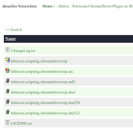
aktuelles Verzeichnis:
Home
/
::Addon:: Selenium-ChromeDriver-Plugin zu Hib
<< Zurück
Name
ChangeLog.txt
hibiscus.scripting.chromedriver.zip
hibiscus.scripting.chromedriver.zip.asc
hibiscus.scripting.chromedriver.zip.md5
hibiscus.scripting.chromedriver.zip.sha1
hibiscus.scripting.chromedriver.zip.sha256
hibiscus.scripting.chromedriver.zip.sha512
LICENSE.txt